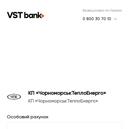
Безкоштовно по Україні
expand_more
0 800 30 70 10
КП «ЧорноморськТеплоЕнерго»
КП «ЧорноморськТеплоЕнерго»
Особовий рахунок